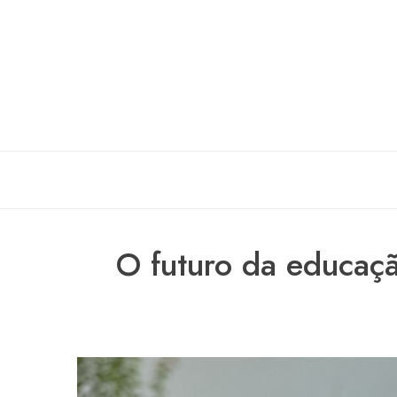
Skip
to
content
O futuro da educaçã