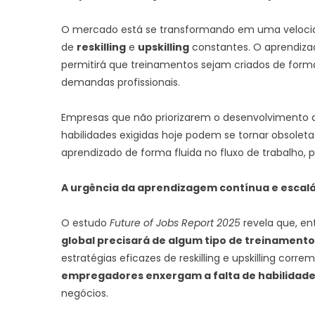
O mercado está se transformando em uma velocid
de
reskilling
e
upskilling
constantes. O aprendizado
permitirá que treinamentos sejam criados de forma
demandas profissionais.
Empresas que não priorizarem o desenvolvimento d
habilidades exigidas hoje podem se tornar obsoleta
aprendizado de forma fluida no fluxo de trabalho,
A urgência da aprendizagem contínua e escal
O estudo
Future of Jobs Report 2025
revela que, e
global precisará de algum tipo de treinamento
estratégias eficazes de reskilling e upskilling corr
empregadores enxergam a falta de habilidad
negócios.