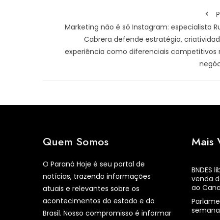
P
Marketing não é só Instagram: especialista 
Cabrera defende estratégia, criativida
experiência como diferenciais competitivos 
negóc
Quem Somos
Mais 
O Paraná Hoje é seu portal de
BNDES li
notícias, trazendo informações
venda d
ao Can
atuais e relevantes sobre os
acontecimentos do estado e do
Parlame
semana 
Brasil. Nosso compromisso é informar