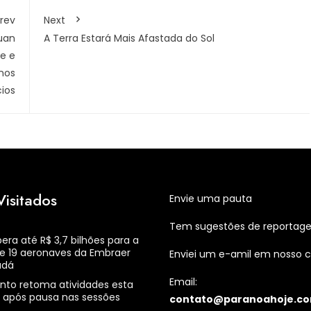
rev
Next
Ruan
A Terra Estará Mais Afastada do Sol
de e
nos
ios
Visitados
Envie uma pauta
Tem sugestões de reportag
bera até R$ 3,7 bilhões para a
e 19 aeronaves da Embraer
Enviei um e-amil em nosso c
adá
Email:
nto retoma atividades esta
após pausa nas sessões
contato@paranoahoje.co