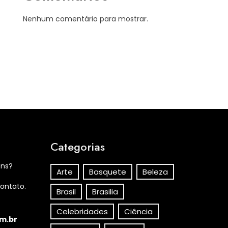
Nenhum comentário para mostrar.
Categorias
ens?
Arte
Basquete
Beleza
ontato.
Brasil
Brasilia
Celebridades
Ciência
m.br