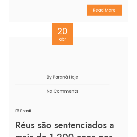
Read More
20
abr
By Paraná Hoje
No Comments
Brasil
Réus são sentenciados a
mais de 1.200 anos por