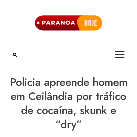
Skip
to
content
Policia apreende homem
em Ceilândia por tráfico
de cocaína, skunk e
“dry”